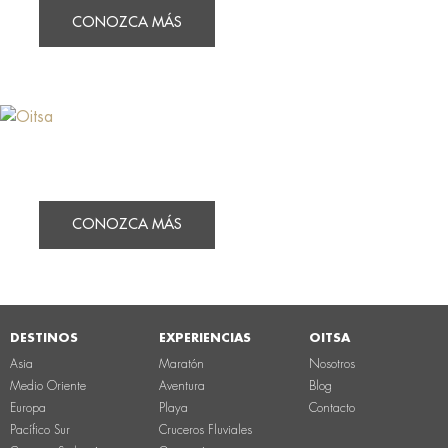
CONOZCA MÁS
CONOZCA MÁS
DESTINOS
EXPERIENCIAS
OITSA
Asia
Maratón
Nosotros
Medio Oriente
Aventura
Blog
Europa
Playa
Contacto
Pacífico Sur
Cruceros Fluviales