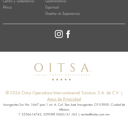
Centro y Sudamérica
Gastronómica
África
Espiritual
Diseñar mi Experiencia
© 2026 Oitsa Operadora Intercontinental Turística, S.A. de C.V. |
Aviso de Privacidad
Insurgentes Sur No. 1647 piso 1 int. A. Col. San José Insurgentes. CP. 03900. Ciudad de
México
T. 5556614742, 559088 5060/ 61 /62 | ventas@oitsa.com.mx