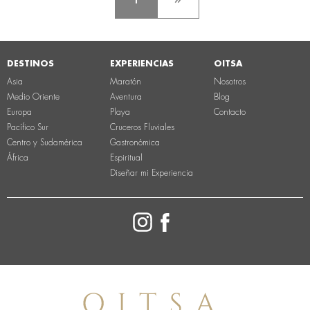
DESTINOS
EXPERIENCIAS
OITSA
Asia
Maratón
Nosotros
Medio Oriente
Aventura
Blog
Europa
Playa
Contacto
Pacífico Sur
Cruceros Fluviales
Centro y Sudamérica
Gastronómica
África
Espiritual
Diseñar mi Experiencia