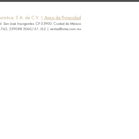
rística, S.A. de C.V. |
Aviso de Privacidad
ol. San José Insurgentes. CP. 03900. Ciudad de México
742, 559088 5060/ 61 /62 | ventas@oitsa.com.mx