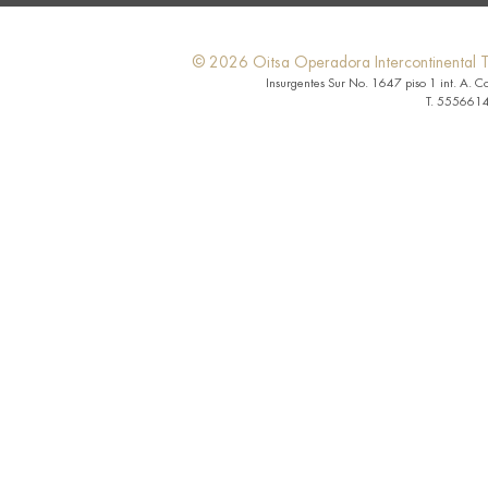
© 2026 Oitsa Operadora Intercontinental Tu
Insurgentes Sur No. 1647 piso 1 int. A. C
T. 5556614