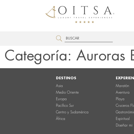
Categoría:
Auroras 
DESTINOS
EXPERIE
Asia
Maratón
Medio Oriente
Aventura
Europa
Playa
Pacífico Sur
Cruceros Fl
Centro y Sudamérica
Gastronómi
África
Espiritual
Diseñar mi 