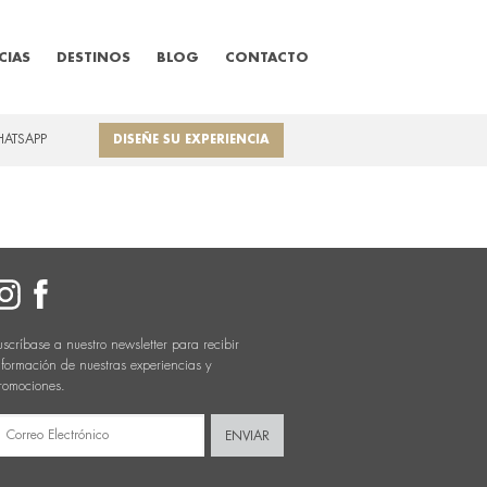
CIAS
DESTINOS
BLOG
CONTACTO
HATSAPP
DISEÑE SU EXPERIENCIA
uscríbase a nuestro newsletter para recibir
nformación de nuestras experiencias y
romociones.