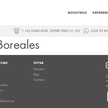
NOSOTROS
EXPERIEN
T. +52 5556614742, 559088 5060/ 61 /62
CLICK TO W
Boreales
NCIAS
OITSA
Nosotros
Blog
S
Contacto
i
uviales
p
ca
Experiencia