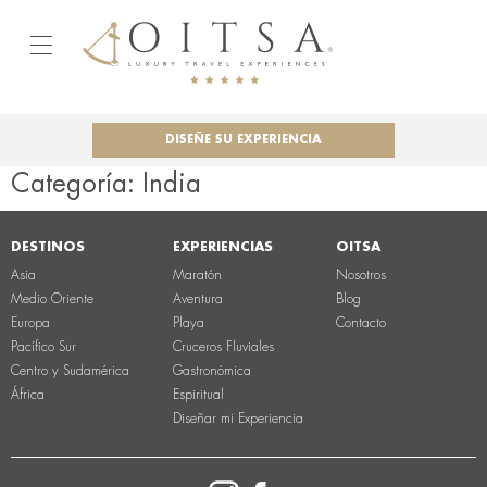
DISEÑE SU EXPERIENCIA
Categoría:
India
DESTINOS
EXPERIENCIAS
OITSA
Asia
Maratón
Nosotros
Medio Oriente
Aventura
Blog
Europa
Playa
Contacto
Pacífico Sur
Cruceros Fluviales
Centro y Sudamérica
Gastronómica
África
Espiritual
Diseñar mi Experiencia