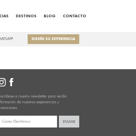
CIAS
DESTINOS
BLOG
CONTACTO
HATSAPP
DISEÑE SU EXPERIENCIA
uscríbase a nuestro newsletter para recibir
nformación de nuestras experiencias y
romociones.