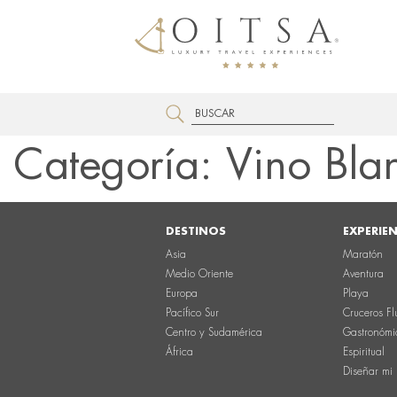
Categoría:
Vino Bla
DESTINOS
EXPERIE
Asia
Maratón
Medio Oriente
Aventura
Europa
Playa
Pacífico Sur
Cruceros Fl
Centro y Sudamérica
Gastronómi
África
Espiritual
Diseñar mi 