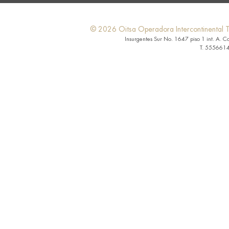
© 2026 Oitsa Operadora Intercontinental Tu
Insurgentes Sur No. 1647 piso 1 int. A. C
T. 5556614