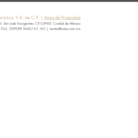
rística, S.A. de C.V. |
Aviso de Privacidad
ol. San José Insurgentes. CP. 03900. Ciudad de México
742, 559088 5060/ 61 /62 | ventas@oitsa.com.mx