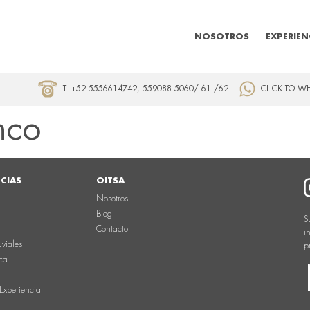
NOSOTROS
EXPERIEN
T. +52 5556614742, 559088 5060/ 61 /62
CLICK TO W
nco
NCIAS
OITSA
Nosotros
Blog
S
Contacto
i
uviales
p
ca
Experiencia