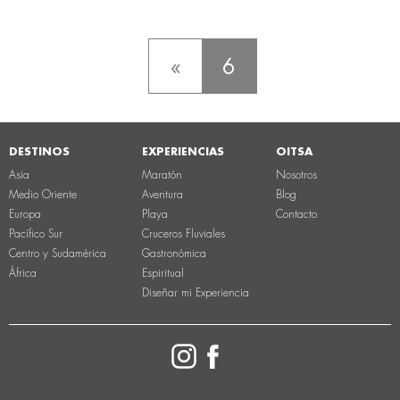
«
6
DESTINOS
EXPERIENCIAS
OITSA
Asia
Maratón
Nosotros
Medio Oriente
Aventura
Blog
Europa
Playa
Contacto
Pacífico Sur
Cruceros Fluviales
Centro y Sudamérica
Gastronómica
África
Espiritual
Diseñar mi Experiencia