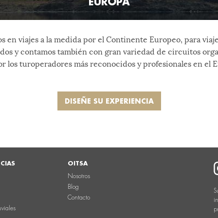
EUROPA
s en viajes a la medida por el Continente Europeo, para viaj
ados y contamos también con gran variedad de circuitos orga
r los turoperadores más reconocidos y profesionales en el 
DISEÑE SU EXPERIENCIA
NCIAS
OITSA
Nosotros
Blog
S
Contacto
i
uviales
p