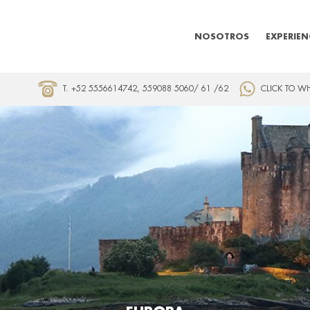
NOSOTROS
EXPERIEN
T. +52 5556614742, 559088 5060/ 61 /62
CLICK TO W