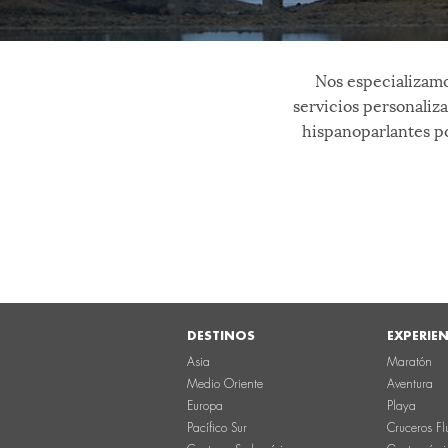
Nos especializamo
servicios personaliz
hispanoparlantes po
DESTINOS
EXPERIE
Asia
Maratón
Medio Oriente
Aventura
Europa
Playa
Pacífico Sur
Cruceros Fl