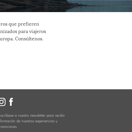
eros que prefieren
nizados para viajeros
Europa. Consúltenos.
uscríbase a nuestro newsletter para recibir
nformación de nuestras experiencias y
romociones.