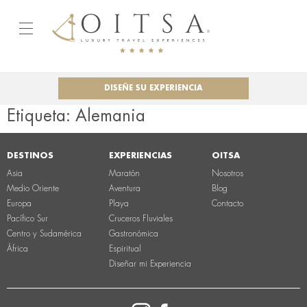
DISEÑE SU EXPERIENCIA
Etiqueta:
Alemania
DESTINOS
EXPERIENCIAS
OITSA
Asia
Maratón
Nosotros
Medio Oriente
Aventura
Blog
Europa
Playa
Contacto
Pacífico Sur
Cruceros Fluviales
Centro y Sudamérica
Gastronómica
África
Espiritual
Diseñar mi Experiencia