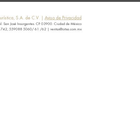
rística, S.A. de C.V. |
Aviso de Privacidad
ol. San José Insurgentes. CP. 03900. Ciudad de México
742, 559088 5060/ 61 /62 | ventas@oitsa.com.mx