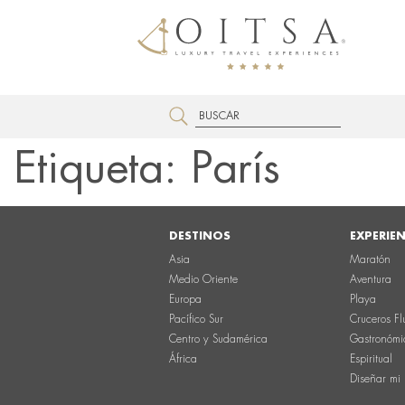
Etiqueta:
París
DESTINOS
EXPERIE
Asia
Maratón
Medio Oriente
Aventura
Europa
Playa
Pacífico Sur
Cruceros Fl
Centro y Sudamérica
Gastronómi
África
Espiritual
Diseñar mi 