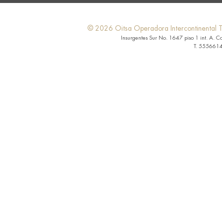
© 2026 Oitsa Operadora Intercontinental Tu
Insurgentes Sur No. 1647 piso 1 int. A. C
T. 5556614