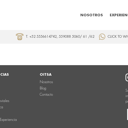
NOSOTROS
EXPERIEN
T. +52 5556614742, 559088 5060/ 61 /62
CLICK TO W
NCIAS
OITSA
Nosotros
Blog
S
Contacto
i
uviales
p
ca
Experiencia