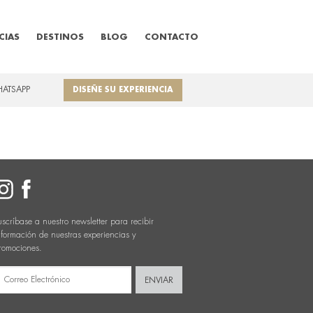
CIAS
DESTINOS
BLOG
CONTACTO
HATSAPP
DISEÑE SU EXPERIENCIA
uscríbase a nuestro newsletter para recibir
nformación de nuestras experiencias y
romociones.