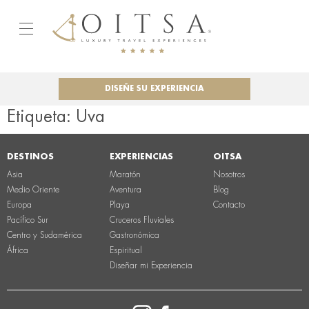
DISEÑE SU EXPERIENCIA
Etiqueta:
Uva
DESTINOS
EXPERIENCIAS
OITSA
Asia
Maratón
Nosotros
Medio Oriente
Aventura
Blog
Europa
Playa
Contacto
Pacífico Sur
Cruceros Fluviales
Centro y Sudamérica
Gastronómica
África
Espiritual
Diseñar mi Experiencia