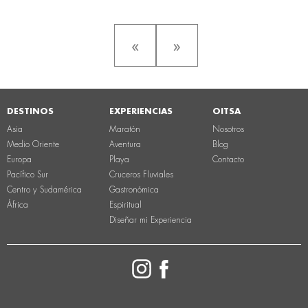
«
»
DESTINOS
EXPERIENCIAS
OITSA
Asia
Maratón
Nosotros
Medio Oriente
Aventura
Blog
Europa
Playa
Contacto
Pacífico Sur
Cruceros Fluviales
Centro y Sudamérica
Gastronómica
África
Espiritual
Diseñar mi Experiencia