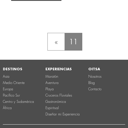
«
11
DESTINOS
EXPERIENCIAS
OITSA
Asia
Maratón
Nosotros
Medio Oriente
Aventura
Blog
Europa
Playa
Contacto
Pacífico Sur
Cruceros Fluviales
Centro y Sudamérica
Gastronómica
África
Espiritual
Diseñar mi Experiencia