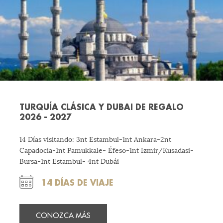
TURQUÍA CLÁSICA Y DUBAI DE REGALO
2026 - 2027
14 Días visitando: 3nt Estambul-1nt Ankara-2nt
Capadocia-1nt Pamukkale- Éfeso-1nt Izmir/Kusadasi-
Bursa-1nt Estambul- 4nt Dubái
14 DÍAS DE VIAJE
CONOZCA MÁS