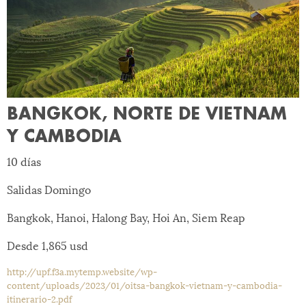
BANGKOK, NORTE DE VIETNAM
Y CAMBODIA
10 días
Salidas Domingo
Bangkok, Hanoi, Halong Bay, Hoi An, Siem Reap
Desde 1,865 usd
http://upf.f3a.mytemp.website/wp-
content/uploads/2023/01/oitsa-bangkok-vietnam-y-cambodia-
itinerario-2.pdf