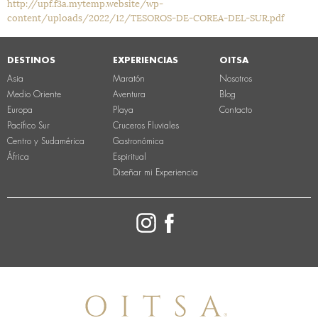
http://upf.f3a.mytemp.website/wp-
content/uploads/2022/12/TESOROS-DE-COREA-DEL-SUR.pdf
DESTINOS
EXPERIENCIAS
OITSA
Asia
Maratón
Nosotros
Medio Oriente
Aventura
Blog
Europa
Playa
Contacto
Pacífico Sur
Cruceros Fluviales
Centro y Sudamérica
Gastronómica
África
Espiritual
Diseñar mi Experiencia