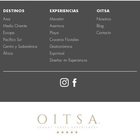
DESTINOS
EXPERIENCIAS
OITSA
Asia
Maratón
Nosotros
Medio Oriente
Aventura
Blog
Europa
Playa
Contacto
Pacífico Sur
Cruceros Fluviales
Centro y Sudamérica
Gastronómica
África
Espiritual
Diseñar mi Experiencia