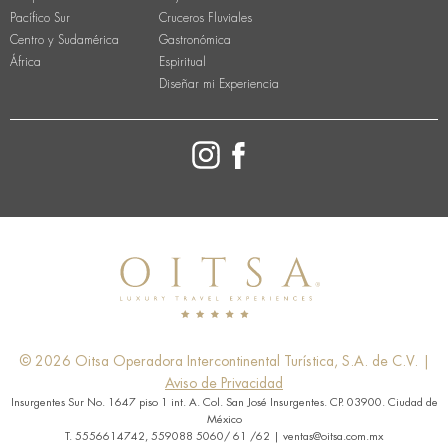
Pacífico Sur
Cruceros Fluviales
Centro y Sudamérica
Gastronómica
África
Espiritual
Diseñar mi Experiencia
© 2026 Oitsa Operadora Intercontinental Turística, S.A. de C.V. |
Aviso de Privacidad
Insurgentes Sur No. 1647 piso 1 int. A. Col. San José Insurgentes. CP. 03900. Ciudad de
México
T. 5556614742, 559088 5060/ 61 /62 | ventas@oitsa.com.mx