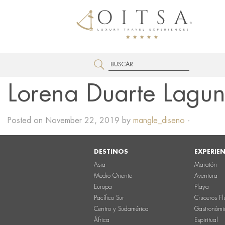
Lorena Duarte Lagun
Posted on November 22, 2019 by
mangle_diseno
-
DESTINOS
EXPERIE
Asia
Maratón
Medio Oriente
Aventura
Europa
Playa
Pacífico Sur
Cruceros Fl
Centro y Sudamérica
Gastronómi
África
Espiritual