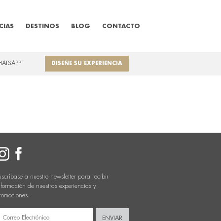
CIAS
DESTINOS
BLOG
CONTACTO
HATSAPP
DISEÑE SU EXPERIENCIA
uscríbase a nuestro newsletter para recibir
nformación de nuestras experiencias y
romociones.