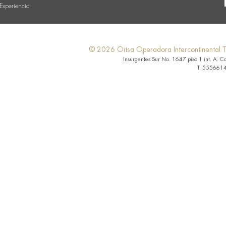
Experiencia
© 2026 Oitsa Operadora Intercontinental Tu
Insurgentes Sur No. 1647 piso 1 int. A. C
T. 5556614