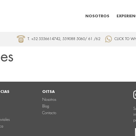
NOSOTROS
EXPERIEN
T. +52 5556614742, 559088 5060/ 61 /62
CLICK TO W
es
NCIAS
OITSA
Nosotros
Blog
S
Contacto
i
uviales
p
ca