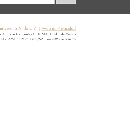
rística, S.A. de C.V. |
Aviso de Privacidad
ol. San José Insurgentes. CP. 03900. Ciudad de México
742, 559088 5060/ 61 /62 | ventas@oitsa.com.mx