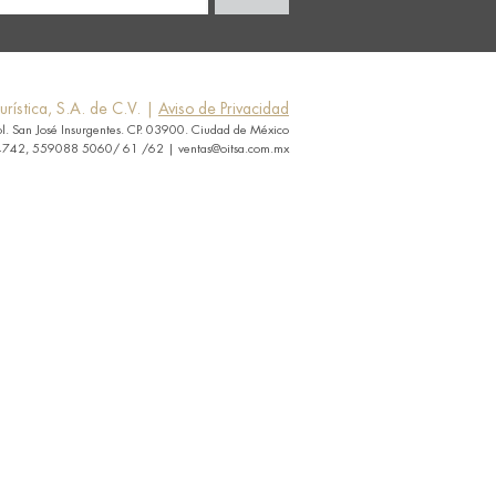
rística, S.A. de C.V. |
Aviso de Privacidad
ol. San José Insurgentes. CP. 03900. Ciudad de México
742, 559088 5060/ 61 /62 | ventas@oitsa.com.mx