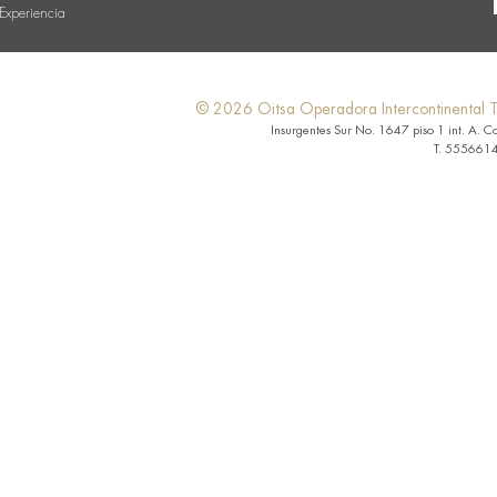
Experiencia
© 2026 Oitsa Operadora Intercontinental Tu
Insurgentes Sur No. 1647 piso 1 int. A. C
T. 5556614