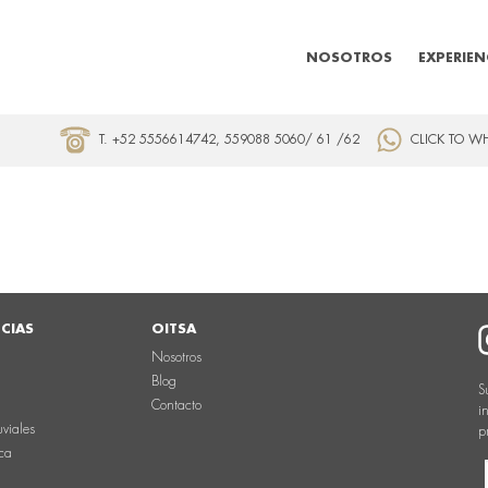
NOSOTROS
EXPERIEN
T. +52 5556614742, 559088 5060/ 61 /62
CLICK TO W
NCIAS
OITSA
Nosotros
Blog
S
Contacto
i
uviales
p
ca