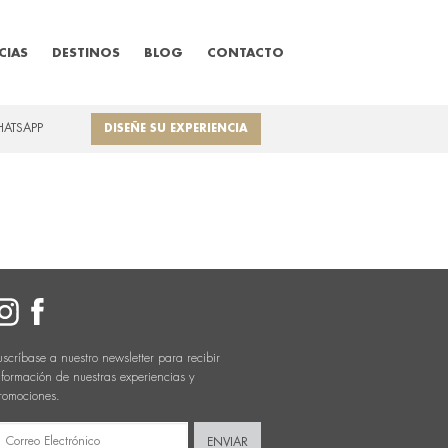
CIAS
DESTINOS
BLOG
CONTACTO
HATSAPP
DISEÑE SU EXPERIENCIA
uscríbase a nuestro newsletter para recibir
nformación de nuestras experiencias y
romociones.