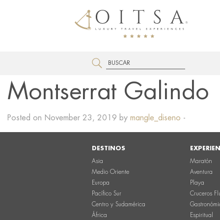
Montserrat Galindo
Posted on November 23, 2019 by
mangle_diseno
-
DESTINOS
EXPERIE
Asia
Maratón
Medio Oriente
Aventura
Europa
Playa
Pacífico Sur
Cruceros Fl
Centro y Sudamérica
Gastronómi
África
Espiritual