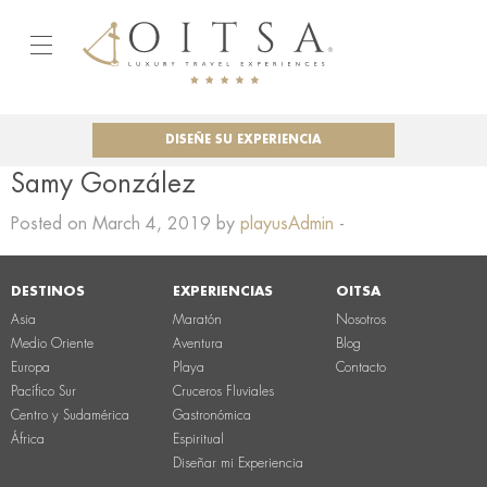
DISEÑE SU EXPERIENCIA
Samy González
Posted on March 4, 2019 by
playusAdmin
-
DESTINOS
EXPERIENCIAS
OITSA
Asia
Maratón
Nosotros
Medio Oriente
Aventura
Blog
Europa
Playa
Contacto
Pacífico Sur
Cruceros Fluviales
Centro y Sudamérica
Gastronómica
África
Espiritual
Diseñar mi Experiencia