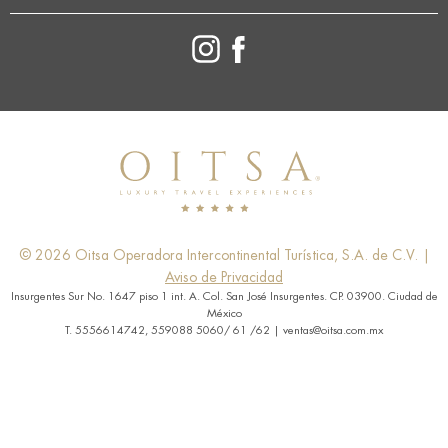
© 2026 Oitsa Operadora Intercontinental Turística, S.A. de C.V. |
Aviso de Privacidad
Insurgentes Sur No. 1647 piso 1 int. A. Col. San José Insurgentes. CP. 03900. Ciudad de
México
T. 5556614742, 559088 5060/ 61 /62 | ventas@oitsa.com.mx