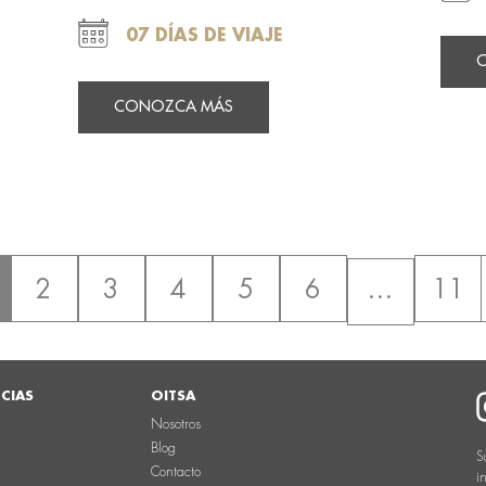
07 DÍAS DE VIAJE
CONOZCA MÁS
2
3
4
5
6
…
11
NCIAS
OITSA
Nosotros
Blog
S
Contacto
i