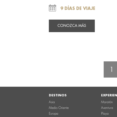
9 DÍAS DE VIAJE
CONOZCA MÁS
1
DESTINOS
EXPERIE
Asia
Maratón
Medio Oriente
Aventura
Europa
Playa