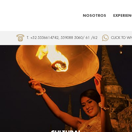
NOSOTROS
EXPERIEN
T. +52 5556614742, 559088 5060/ 61 /62
CLICK TO W